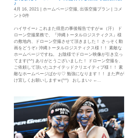
♪
4月 16, 2021
|
ホームページ空撮
,
出張空撮プラン
|
コメ
ント0件
ハイサイー♪ これまた得意の事後報告ですがｗ（汗） ド
ローン空撮業務で、『沖縄トータルロジスティクス』様
の敷地内、ドローン空撮させて頂きました！ さっそく動
画をどうぞ♪ 沖縄トータルロジスティクス様！！ 素敵な
ホームページですね。 お陰様でドローン映像が引き立っ
てます(^^) ありがとうございました！ ドローン空撮を、
ご依頼して頂いたユナイテッドクリエイティブ様！！ 素
敵なホームページばかり♡ 勉強になります！！ また声が
け宜しくお願いしますｗ(^^) おしまい♪ ←...