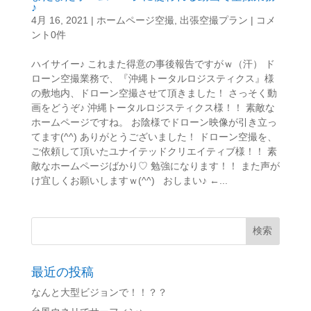
♪
4月 16, 2021
|
ホームページ空撮
,
出張空撮プラン
|
コメ
ント0件
ハイサイー♪ これまた得意の事後報告ですがｗ（汗） ド
ローン空撮業務で、『沖縄トータルロジスティクス』様
の敷地内、ドローン空撮させて頂きました！ さっそく動
画をどうぞ♪ 沖縄トータルロジスティクス様！！ 素敵な
ホームページですね。 お陰様でドローン映像が引き立っ
てます(^^) ありがとうございました！ ドローン空撮を、
ご依頼して頂いたユナイテッドクリエイティブ様！！ 素
敵なホームページばかり♡ 勉強になります！！ また声が
け宜しくお願いしますｗ(^^) おしまい♪ ←...
最近の投稿
なんと大型ビジョンで！！？？