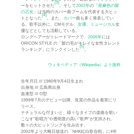
[3]
ーをヒットさせた
。そして
2002年
の「
亜麻色の髪
の乙女
」は当時のカバー曲ブームを代表する大ヒッ
[4]
トとなった
。また、
カバー
曲も多く発表してい
る。歌手以外に、CMモデル、
女優
、
ミュージカル
女
優などとしても活動している。
ロングヘアーがトレードマークで、
2006年
には
ORICON STYLE の「髪の毛がキレイな女性タレント
[5]
ランキング」にランクインした
。
ウィキペディア（Wikipedia）より抜粋
生年月日 /// 1980年9月4日生まれ
出身地 /// 広島県出身
血液型 /// O型
1999年7月のデビュー以降、良質の作品を着実にリ
リース。
ナチュラルな佇まいと、様々なタイプの楽曲を歌い
こなす”歌唱力”や透明度の高い”歌声”が支持され、
数々の大ヒットソングを生み出す。
2002年より大晦日放送の「NHK紅白歌合戦」に4年