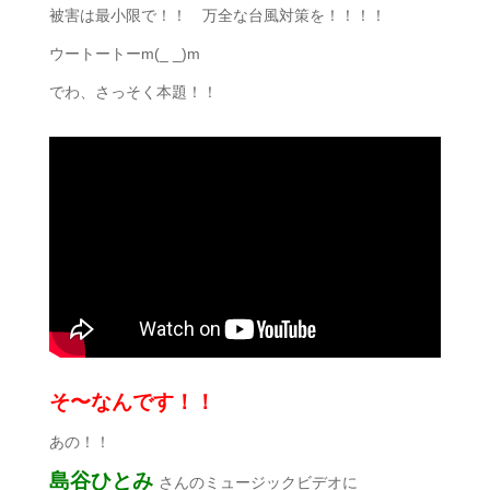
被害は最小限で！！ 万全な台風対策を！！！！
ウートートーm(_ _)m
でわ、さっそく本題！！
そ〜なんです！！
あの！！
島谷ひとみ
さんのミュージックビデオに