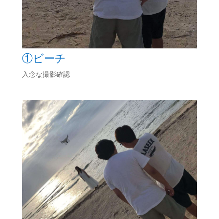
①ビーチ
入念な撮影確認