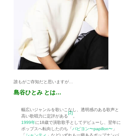
誰もがご存知だと思いますが…
島谷ひとみ とは…
幅広いジャンルを歌いこなし、透明感のある歌声と
[2]
高い歌唱力に定評がある
。
1999年
に18歳で演歌歌手としてデビューし、翌年に
ポップスへ転向したのち「
パピヨン〜papillon〜
」
「
シャンティ
」などいずれも一癖あるポップナンバ