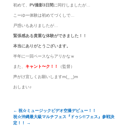
初めて、
PV撮影3日間
に同行しましたが…
こーゆー体験は初めてづくしで…
戸惑いもありましたが…
緊張感ある貴重な体験ができました！！
本当にありがとうございます。
半年に一回ペースならアリかなｗ
また、
キャント〜ク！！
（監督）
声がけ宜しくお願いしますm(_ _)m
おしまい♪
←
祝☆ミュージックビデオ空撮デビュー！！
祝☆沖縄最大級マルチフェス『ドゥシ!!フェス』参戦決
定！！
→