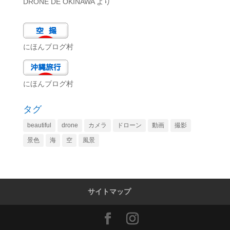
DRONE DE OKINAWA
より
にほんブログ村
にほんブログ村
タグ
beautiful
drone
カメラ
ドローン
動画
撮影
景色
海
空
風景
サイトマップ