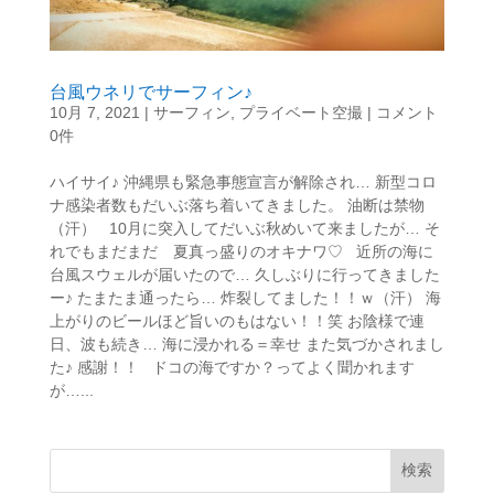
台風ウネリでサーフィン♪
10月 7, 2021
|
サーフィン
,
プライベート空撮
|
コメント
0件
ハイサイ♪ 沖縄県も緊急事態宣言が解除され… 新型コロ
ナ感染者数もだいぶ落ち着いてきました。 油断は禁物
（汗） 10月に突入してだいぶ秋めいて来ましたが… そ
れでもまだまだ 夏真っ盛りのオキナワ♡ 近所の海に
台風スウェルが届いたので… 久しぶりに行ってきました
ー♪ たまたま通ったら… 炸裂してました！！ｗ（汗） 海
上がりのビールほど旨いのもはない！！笑 お陰様で連
日、波も続き… 海に浸かれる＝幸せ また気づかされまし
た♪ 感謝！！ ドコの海ですか？ってよく聞かれます
が…...