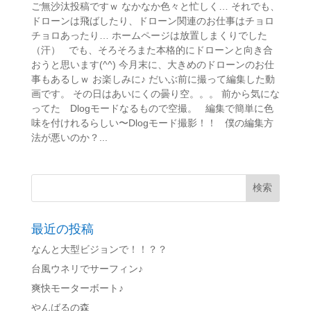
ご無沙汰投稿ですｗ なかなか色々と忙しく… それでも、
ドローンは飛ばしたり、ドローン関連のお仕事はチョロ
チョロあったり… ホームページは放置しまくりでした
（汗） でも、そろそろまた本格的にドローンと向き合
おうと思います(^^) 今月末に、大きめのドローンのお仕
事もあるしｗ お楽しみに♪ だいぶ前に撮って編集した動
画です。 その日はあいにくの曇り空。。。 前から気にな
ってた Dlogモードなるもので空撮。 編集で簡単に色
味を付けれるらしい〜Dlogモード撮影！！ 僕の編集方
法が悪いのか？...
最近の投稿
なんと大型ビジョンで！！？？
台風ウネリでサーフィン♪
爽快モーターボート♪
やんばるの森