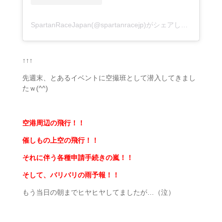
SpartanRaceJapan(@spartanracejp)がシェアした投稿
↑↑↑
先週末、とあるイベントに空撮班として潜入してきまし
たｗ(^^)
空港周辺の飛行！！
催しもの上空の飛行！！
それに伴う各種申請手続きの嵐！！
そして、バリバリの雨予報！！
もう当日の朝までヒヤヒヤしてましたが…（泣）