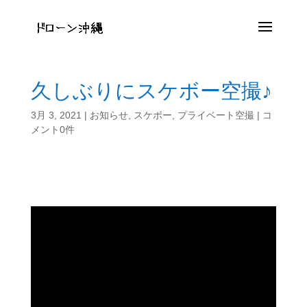
久しぶりにスケボー空撮♪
3月 3, 2021
|
お知らせ
,
スケボー
,
プライベート空撮
|
コ
メント0件