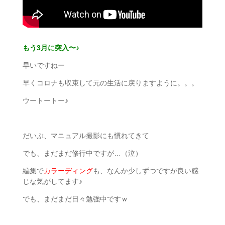
もう3月に突入〜♪
早いですねー
早くコロナも収束して元の生活に戻りますように。。。
ウートートー♪
だいぶ、マニュアル撮影にも慣れてきて
でも、まだまだ修行中ですが…（泣）
編集で
カラーディング
も、なんか少しずつですが良い感
じな気がしてます♪
でも、まだまだ日々勉強中ですｗ