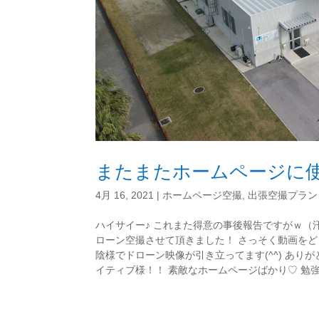
またまたホームページに使
4月 16, 2021
|
ホームページ空撮
,
出張空撮プラン
ハイサイー♪ これまた得意の事後報告ですがｗ（
ローン空撮させて頂きました！ さっそく動画をど
陰様でドローン映像が引き立ってます(^^) あ
イティブ様！！ 素敵なホームページばかり♡ 勉強に