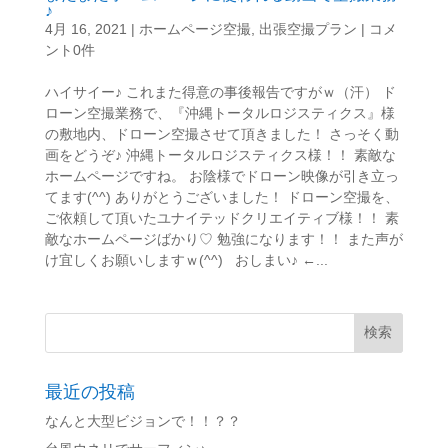
♪
4月 16, 2021
|
ホームページ空撮
,
出張空撮プラン
|
コメ
ント0件
ハイサイー♪ これまた得意の事後報告ですがｗ（汗） ド
ローン空撮業務で、『沖縄トータルロジスティクス』様
の敷地内、ドローン空撮させて頂きました！ さっそく動
画をどうぞ♪ 沖縄トータルロジスティクス様！！ 素敵な
ホームページですね。 お陰様でドローン映像が引き立っ
てます(^^) ありがとうございました！ ドローン空撮を、
ご依頼して頂いたユナイテッドクリエイティブ様！！ 素
敵なホームページばかり♡ 勉強になります！！ また声が
け宜しくお願いしますｗ(^^) おしまい♪ ←...
最近の投稿
なんと大型ビジョンで！！？？