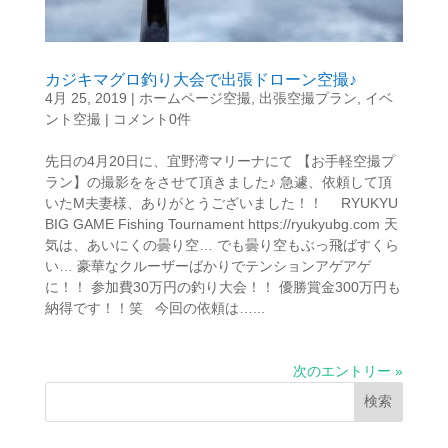
カジキマグロ釣り大会で出張ドローン空撮♪
4月 25, 2019
|
ホームページ空撮
,
出張空撮プラン
,
イベ
ント空撮
|
コメント0件
先日の4月20日に、宜野湾マリーナにて 【お手軽空撮プ
ラン】の撮影ををさせて頂きました♪ 急遽、依頼して頂
いたM夫妻様、ありがとうございました！！ RYUKYU
BIG GAME Fishing Tournament https://ryukyubg.com 天
気は、あいにくの曇り空… でも曇り空もぶっ飛ばすくら
い… 豪華なクルーザーばかりでテンションアゲアゲ
に！！ 参加費30万円の釣り大会！！ 優勝賞金300万円も
納得です！！笑 今回の依頼は…...
次のエントリー »