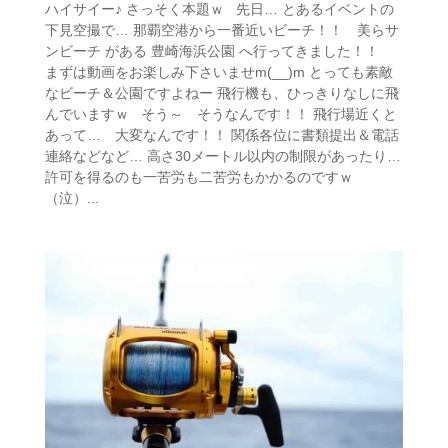
ハイサイー♪ さっそく本題ｗ 先日… とあるイベントの
下見空撮で… 那覇空港から一番近いビーチ！！ 美らサ
ンビーチ がある 豊崎海浜公園 へ行ってきました！！
まずは動画をお楽しみ下さいませm(__)m とっても素敵
なビーチ＆公園ですよねー 飛行機も、ひっきりなしに飛
んでいますｗ そう～ そうなんです！！ 飛行場近くと
あって… 大変なんです！！ 関係各位に書類提出＆電話
連絡などなど… 高さ30メートル以内の制限があったり…
許可を得るのも一苦労も二苦労もかかるのですｗ
（泣）...