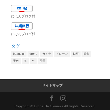
にほんブログ村
にほんブログ村
タグ
beautiful
drone
カメラ
ドローン
動画
撮影
景色
海
空
風景
サイトマップ
Copyright © Drone De Okinawa All Rights Reserved.